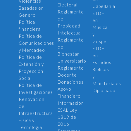
Violencias
Electoral
Capellanía
Basadas en
Reglamento
ETDH
Género
de
en
Política
Propiedad
Música
financiera
Intelectual
y
Política de
Reglamento
Góspel
Comunicaciones
de
ETDH
y Mercadeo
Bienestar
en
Política de
Universitario
Estudios
Extensión y
Reglamento
Bíblicos
Proyección
Docente
y
Social
Donaciones
Ministeriales
Política de
Apoyo
Diplomados
Investigaciones
Financiero
Renovación
Información
de
ESAL Ley
Infraestructura
1819 de
Física y
2016
Tecnología