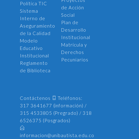
Proyectos
Política TIC
de Acción
Sistema
Social
Interno de
Plan de
Aseguramiento
Desarrollo
de la Calidad
Institucional
Modelo
Matrícula y
Educativo
Derechos
Institucional
Pecuniarios
Reglamento
de Biblioteca
Contáctenos
Teléfonos:
317 3641677 (información) /
315 4533805 (Pregrado) / 318
6526375 (Posgrados)
informacion@unibautista.edu.co