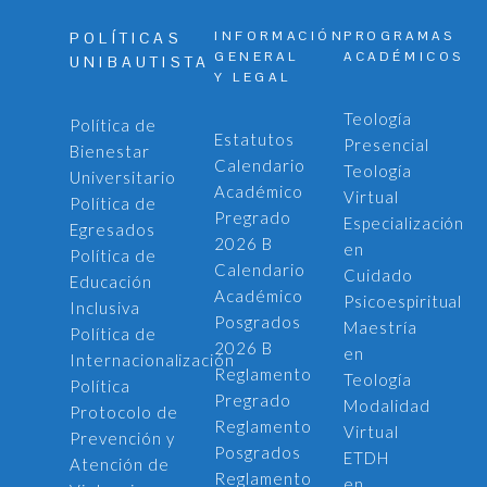
INFORMACIÓN
PROGRAMAS
POLÍTICAS
GENERAL
ACADÉMICOS
UNIBAUTISTA
Y LEGAL
Teología
Política de
Estatutos
Presencial
Bienestar
Calendario
Teología
Universitario
Académico
Virtual
Política de
Pregrado
Especialización
Egresados
2026 B
en
Política de
Calendario
Cuidado
Educación
Académico
Psicoespiritual
Inclusiva
Posgrados
Maestría
Política de
2026 B
en
Internacionalización
Reglamento
Teología
Política
Pregrado
Modalidad
Protocolo de
Reglamento
Virtual
Prevención y
Posgrados
ETDH
Atención de
Reglamento
en