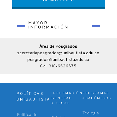
MAYOR
INFORMACIÓN
Área de Posgrados
secretariaposgrados@unibautista.edu.co
posgrados@unibautista.edu.co
Cel: 318-6526375
INFORMACIÓN
PROGRAMAS
POLÍTICAS
GENERAL
ACADÉMICOS
UNIBAUTISTA
Y LEGAL
Teología
Política de