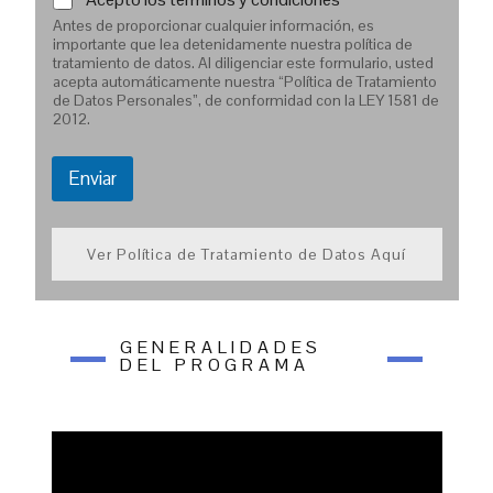
r
Antes de proporcionar cualquier información, es
é
importante que lea detenidamente nuestra política de
s
tratamiento de datos. Al diligenciar este formulario, usted
:
acepta automáticamente nuestra “Política de Tratamiento
de Datos Personales”, de conformidad con la LEY 1581 de
2012.
Enviar
Ver Política de Tratamiento de Datos Aquí
GENERALIDADES
DEL PROGRAMA