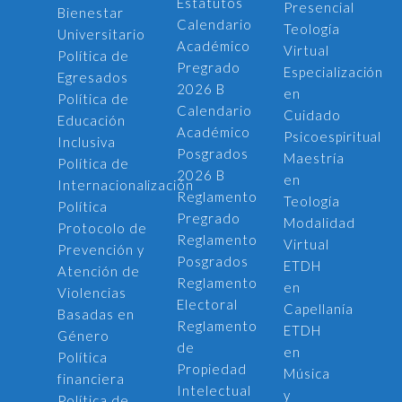
Estatutos
Presencial
Bienestar
Calendario
Teología
Universitario
Académico
Virtual
Política de
Pregrado
Especialización
Egresados
2026 B
en
Política de
Calendario
Cuidado
Educación
Académico
Psicoespiritual
Inclusiva
Posgrados
Maestría
Política de
2026 B
en
Internacionalización
Reglamento
Teología
Política
Pregrado
Modalidad
Protocolo de
Reglamento
Virtual
Prevención y
Posgrados
ETDH
Atención de
Reglamento
en
Violencias
Electoral
Capellanía
Basadas en
Reglamento
ETDH
Género
de
en
Política
Propiedad
Música
financiera
Intelectual
y
Política de