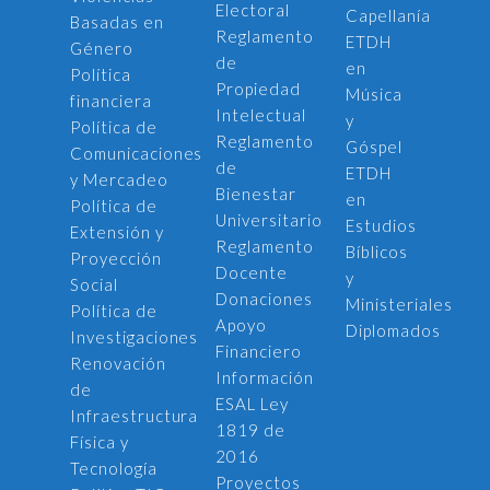
Electoral
Capellanía
Basadas en
Reglamento
ETDH
Género
de
en
Política
Propiedad
Música
financiera
Intelectual
y
Política de
Reglamento
Góspel
Comunicaciones
de
ETDH
y Mercadeo
Bienestar
en
Política de
Universitario
Estudios
Extensión y
Reglamento
Bíblicos
Proyección
Docente
y
Social
Donaciones
Ministeriales
Política de
Apoyo
Diplomados
Investigaciones
Financiero
Renovación
Información
de
ESAL Ley
Infraestructura
1819 de
Física y
2016
Tecnología
Proyectos