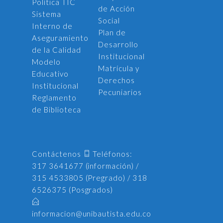
Política TIC
de Acción
Sistema
Social
Interno de
Plan de
Aseguramiento
Desarrollo
de la Calidad
Institucional
Modelo
Matrícula y
Educativo
Derechos
Institucional
Pecuniarios
Reglamento
de Biblioteca
Contáctenos
Teléfonos:
317 3641677 (información) /
315 4533805 (Pregrado) / 318
6526375 (Posgrados)
informacion@unibautista.edu.co