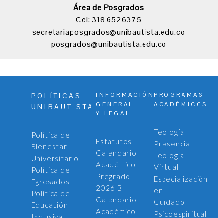
Área de Posgrados
Cel: 318 6526375
secretariaposgrados@unibautista.edu.co
posgrados@unibautista.edu.co
INFORMACIÓN
PROGRAMAS
POLÍTICAS
GENERAL
ACADÉMICOS
UNIBAUTISTA
Y LEGAL
Teología
Política de
Estatutos
Presencial
Bienestar
Calendario
Teología
Universitario
Académico
Virtual
Política de
Pregrado
Especialización
Egresados
2026 B
en
Política de
Calendario
Cuidado
Educación
Académico
Psicoespiritual
Inclusiva