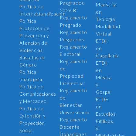
Posgrados
Maestría
Política de
2026 B
en
Internacionalización
Reglamento
Teología
Política
Pregrado
Modalidad
Protocolo de
Reglamento
Virtual
Prevención y
Posgrados
ETDH
Atención de
Reglamento
en
Violencias
Electoral
Capellanía
Basadas en
Reglamento
ETDH
Género
de
en
Política
Propiedad
Música
financiera
Intelectual
y
Política de
Reglamento
Góspel
Comunicaciones
de
ETDH
y Mercadeo
Bienestar
en
Política de
Universitario
Estudios
Extensión y
Reglamento
Bíblicos
Proyección
Docente
y
Social
Donaciones
Ministeriales