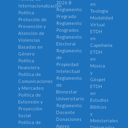
2026 B
en
Internacionalización
Reglamento
Teología
Política
Pregrado
Modalidad
Protocolo de
Reglamento
Virtual
Prevención y
Posgrados
ETDH
Atención de
Reglamento
en
Violencias
Electoral
Capellanía
Basadas en
Reglamento
ETDH
Género
de
en
Política
Propiedad
Música
financiera
Intelectual
y
Política de
Reglamento
Góspel
Comunicaciones
de
ETDH
y Mercadeo
Bienestar
en
Política de
Universitario
Estudios
Extensión y
Reglamento
Bíblicos
Proyección
Docente
y
Social
Donaciones
Ministeriales
Política de
Apoyo
Diplomados