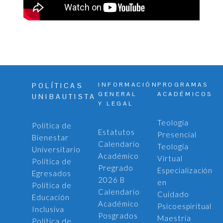
INFORMACIÓN
PROGRAMAS
POLÍTICAS
GENERAL
ACADÉMICOS
UNIBAUTISTA
Y LEGAL
Teología
Política de
Estatutos
Presencial
Bienestar
Calendario
Teología
Universitario
Académico
Virtual
Política de
Pregrado
Especialización
Egresados
2026 B
en
Política de
Calendario
Cuidado
Educación
Académico
Psicoespiritual
Inclusiva
Posgrados
Maestría
Política de